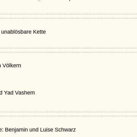
 unablösbare Kette
n Völkern
nd Yad Vashem
fe: Benjamin und Luise Schwarz