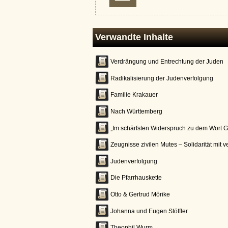
Verwandte Inhalte
Verdrängung und Entrechtung der Juden
Radikalisierung der Judenverfolgung
Familie Krakauer
Nach Württemberg
„Im schärfsten Widerspruch zu dem Wort G
Zeugnisse zivilen Mutes – Solidarität mit 
Judenverfolgung
Die Pfarrhauskette
Otto & Gertrud Mörike
Johanna und Eugen Stöffler
Theophil Wurm