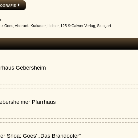
iografie
s
itz Goes; Abdruck: Krakauer, Lichter, 125 © Calwer Verlag, Stuttgart
rrhaus Gebersheim
ebersheimer Pfarrhaus
der Shoa: Goes’ „Das Brandopfer“