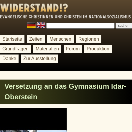
Startseite
Zeiten
Menschen
Regionen
Grundfragen
Materialien
Forum
Produktion
Danke
Zur Ausstellung
Versetzung an das Gymnasium Idar-
Oberstein