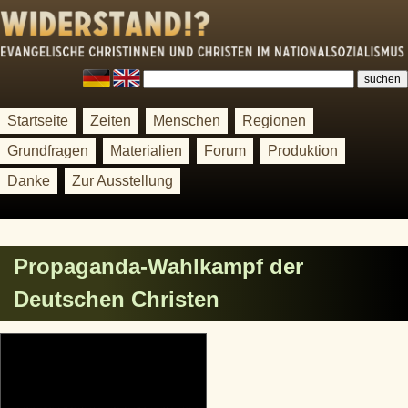
Startseite
Zeiten
Menschen
Regionen
Grundfragen
Materialien
Forum
Produktion
Danke
Zur Ausstellung
Propaganda-Wahlkampf der
Deutschen Christen