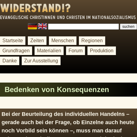
Startseite
Zeiten
Menschen
Regionen
Grundfragen
Materialien
Forum
Produktion
Danke
Zur Ausstellung
Be­den­ken von Kon­se­quen­zen
Bei der Beurteilung des individuellen Handelns –
gerade auch bei der Frage, ob Einzelne auch heute
noch Vorbild sein können –, muss man darauf