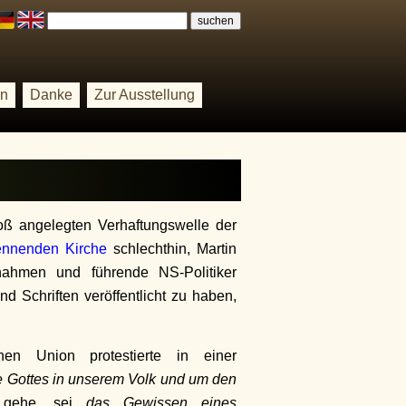
on
Danke
Zur Ausstellung
oß angelegten Verhaftungswelle der
nnenden Kirche
schlechthin, Martin
ßnahmen und führende NS-Politiker
d Schriften veröffentlicht zu haben,
en Union protestierte in einer
e Gottes in unserem Volk und um den
ehe, sei
das Gewissen eines