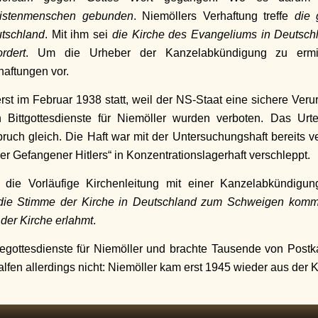
istenmenschen gebunden
. Niemöllers Verhaftung treffe
die 
tschland
. Mit ihm sei
die Kirche des Evangeliums in Deutsch
ordert
. Um die Urheber der Kanzelabkündigung zu erm
haftungen vor.
t im Februar 1938 statt, weil der NS-Staat eine sichere Verur
Bittgottesdienste für Niemöller wurden verboten. Das Urte
pruch gleich. Die Haft war mit der Untersuchungshaft bereits v
er Gefangener Hitlers“ in Konzentrationslagerhaft verschleppt.
 die Vorläufige Kirchenleitung mit einer Kanzelabkündigu
 die Stimme der Kirche in Deutschland zum Schweigen kommt
der Kirche erlahmt
.
ttegottesdienste für Niemöller und brachte Tausende von Post
lfen allerdings nicht: Niemöller kam erst 1945 wieder aus der Ko