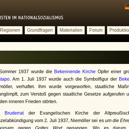
Regionen
Grundfragen
Materialien
Forum
Produkti
Sommer 1937 wurde die
Bekennende Kirche
Opfer einer gr
tapo
. Am 1. Juli 1937 wurde auch die Symbolfigur der
Beke
möller, verhaftet. Ihm wurde vorgeworfen, staatliche Ma
unglimpft, zum Verstoß gegen staatliche Gesetze aufgerufen un
 den inneren Frieden störten.
er
Bruderrat
der Evangelischen Kirche der Altpreußisch
zelabkündigung vom 2. Juli 1937, Niemöller sei es
um die Ehr
horsam gegen Gottes Wort
gegangen. Wo es darum g