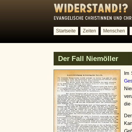
Startseite
Zeiten
Menschen
Der Fall Niemöller
Im 
Ges
Nie
ver
die
D
Kan
Ge