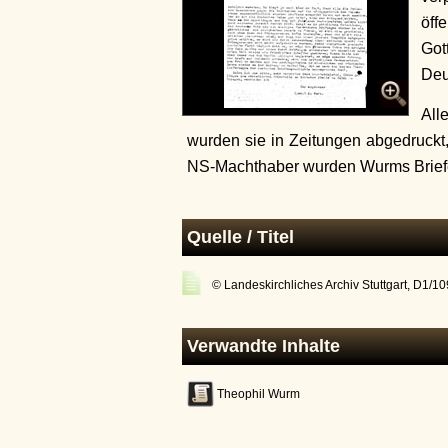
öff
Got
Deu
All
wurden sie in Zeitungen abgedruckt,
NS-Machthaber wurden Wurms Briefe 
Quelle / Titel
© Landeskirchliches Archiv Stuttgart, D1/10
Verwandte Inhalte
Theophil Wurm