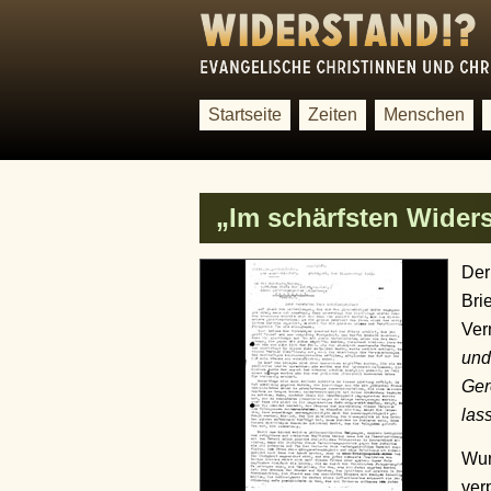
Startseite
Zeiten
Menschen
„Im schärfsten Wider
Der
Br
Ver
und
Ger
las
Wur
ver