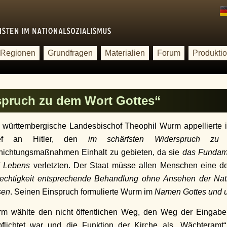
Regionen
Grundfragen
Materialien
Forum
Produkti
spruch zu dem Wort Gottes“
 württembergische Landesbischof Theophil Wurm appellierte i
ief an Hitler, den
im schärfsten Widerspruch zu
nichtungsmaßnahmen Einhalt zu gebieten, da sie
das Fundam
 Lebens
verletzten. Der Staat müsse allen Menschen eine 
echtigkeit entsprechende Behandlung ohne Ansehen der Nat
sen
. Seinen Einspruch formulierte Wurm im
Namen Gottes und u
m wählte den nicht öffentlichen Weg, den Weg der Eingaben,
pflichtet war und die Funktion der Kirche als „Wächteramt