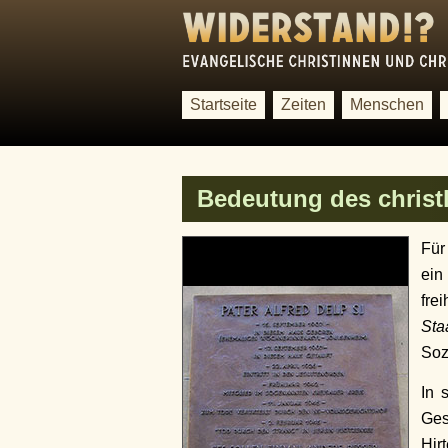
Startseite
Zeiten
Menschen
Bedeutung des christ
Für
ein
fre
Sta
Soz
In 
Ges
Hir