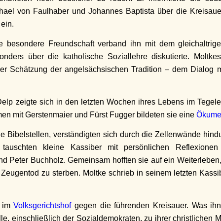
hael von Faulhaber und Johannes Baptista über die Kreisauer 
 ein.
e besondere Freundschaft verband ihn mit dem gleichaltrige
onders über die katholische Soziallehre diskutierte. Moltk
er Schätzung der angelsächsischen Tradition – dem Dialog m
lp zeigte sich in den letzten Wochen ihres Lebens im Tegele
en mit Gerstenmaier und Fürst Fugger bildeten sie eine
Ökume
Bibelstellen, verständigten sich durch die Zellenwände hind
e tauschten kleine Kassiber mit persönlichen Reflexionen
nd Peter Buchholz. Gemeinsam hofften sie auf ein Weiterleben
 Zeugentod zu sterben. Moltke schrieb in seinem letzten Kass
s im
Volksgerichtshof
gegen die führenden Kreisauer. Was ihn
alle, einschließlich der Sozialdemokraten, zu ihrer christliche