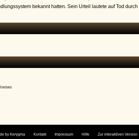
dlungssystem bekannt hatten. Sein Urteil lautete auf Tod durch
Kreises
de by Kerygma
Kontakt
Impressum
Hilfe
Zur interaktiven Version