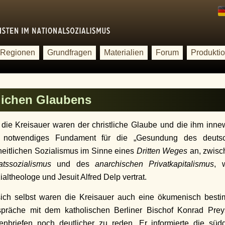
Regionen
Grundfragen
Materialien
Forum
Produkti
lichen Glaubens
 die Kreisauer waren der christliche Glaube und die ihm inn
 notwendiges Fundament für die „Gesundung des deutsch
iheitlichen Sozialismus im Sinne eines
Dritten Weges
an, zwisc
atssozialismus
und des
anarchischen Privatkapitalismus
, 
ialtheologe und Jesuit Alfred Delp vertrat.
sich selbst waren die Kreisauer auch eine ökumenisch besti
präche mit dem katholischen Berliner Bischof Konrad Preys
tenbriefen noch deutlicher zu reden. Er informierte die sü