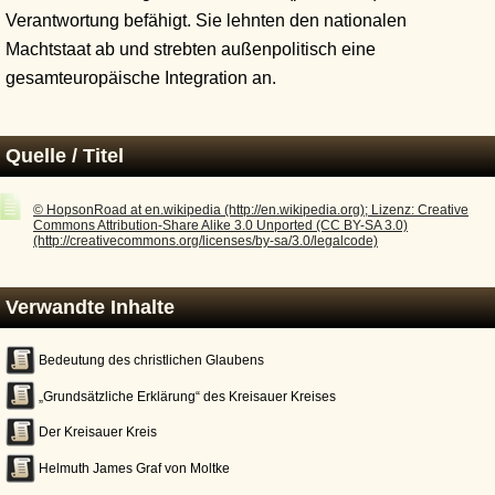
Verantwortung befähigt. Sie lehnten den nationalen
Machtstaat ab und strebten außenpolitisch eine
gesamteuropäische Integration an.
Quelle / Titel
© HopsonRoad at en.wikipedia (http://en.wikipedia.org); Lizenz: Creative
Commons Attribution-Share Alike 3.0 Unported (CC BY-SA 3.0)
(http://creativecommons.org/licenses/by-sa/3.0/legalcode)
Verwandte Inhalte
Bedeutung des christlichen Glaubens
„Grundsätzliche Erklärung“ des Kreisauer Kreises
Der Kreisauer Kreis
Helmuth James Graf von Moltke